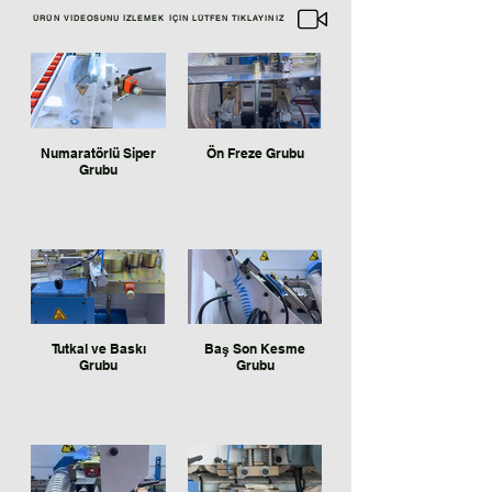
ÜRÜN VİDEOSUNU İZLEMEK İÇİN LÜTFEN TIKLAYINIZ
Numaratörlü Siper
Ön Freze Grubu
Grubu
Tutkal ve Baskı
Baş Son Kesme
Grubu
Grubu