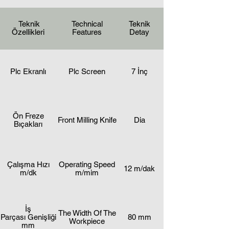
Teknik
Technical
Teknik
Özellikleri
Features
Detay
Plc Ekranlı
Plc Screen
7 İnç
Ön Freze
Front Milling Knife
Dia
Bıçakları
Çalışma Hızı
Operating Speed
12 m/dak
m/dk
m/mim
İş
The Width Of The
Parçası Genişliği
80 mm
Workpiece
mm