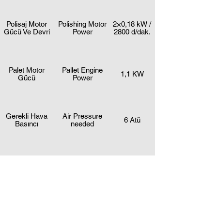
Polisaj Motor
Polishing Motor
2×0,18 kW /
Gücü Ve Devri
Power
2800 d/dak.
Palet Motor
Pallet Engine
1,1 KW
Gücü
Power
Gerekli Hava
Air Pressure
6 Atü
Basıncı
needed
Gerekli Toplam
Tottal Electricity
8,1 KW
Elektrik Gücü
Power
380 V - 50
Kullanılan Voltaj
Utilized Voltage
Hz