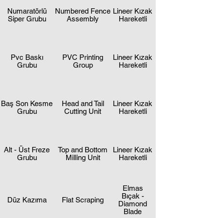
Numaratörlü
Numbered Fence
Lineer Kızak
Siper Grubu
Assembly
Hareketli
Pvc Baskı
PVC Printing
Lineer Kızak
Grubu
Group
Hareketli
Baş Son Kesme
Head and Tail
Lineer Kızak
Grubu
Cutting Unit
Hareketli
Alt - Üst Freze
Top and Bottom
Lineer Kızak
Grubu
Milling Unit
Hareketli
Elmas
Bıçak -
Düz Kazıma
Flat Scraping
Diamond
Blade