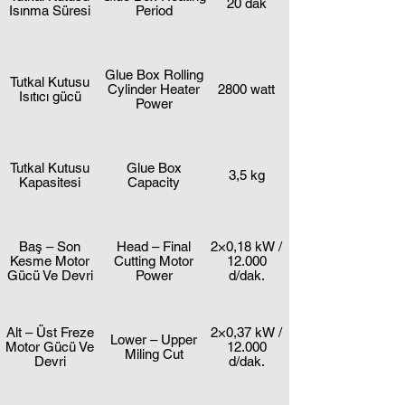
20 dak
Isınma Süresi
Period
Glue Box Rolling
Tutkal Kutusu
Cylinder Heater
2800 watt
Isıtıcı gücü
Power
Tutkal Kutusu
Glue Box
3,5 kg
Kapasitesi
Capacity
Baş – Son
Head – Final
2×0,18 kW /
Kesme Motor
Cutting Motor
12.000
Gücü Ve Devri
Power
d/dak.
Alt – Üst Freze
2×0,37 kW /
Lower – Upper
Motor Gücü Ve
12.000
Miling Cut
Devri
d/dak.