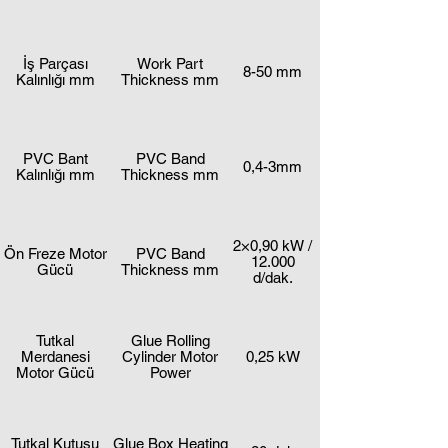
İş Parçası
Work Part
8-50 mm
Kalınlığı mm
Thickness mm
PVC Bant
PVC Band
0,4-3mm
Kalınlığı mm
Thickness mm
2×0,90 kW /
Ön Freze Motor
PVC Band
12.000
Gücü
Thickness mm
d/dak.
Tutkal
Glue Rolling
Merdanesi
Cylinder Motor
0,25 kW
Motor Gücü
Power
Tutkal Kutusu
Glue Box Heating